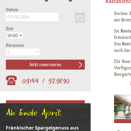
Kastanien
Datum
Suchen 
am Brom
Zeit
Im
Resta
fränkisc
Das
Rest
Personen
auch das
Für
Busr
Jetzt reservieren
Verfügun
Biergart
09144 / 929890
Ab Ende April:
Fränkischer Spargelgenuss aus