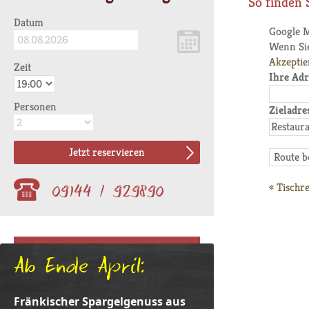
So finden 
Datum
Google 
Wenn Sie
Akzeptie
Zeit
Ihre Adr
Personen
Zieladre
Jetzt reservieren
09144 / 929890
«
Tischr
Ab Ende April:
Fränkischer Spargelgenuss aus