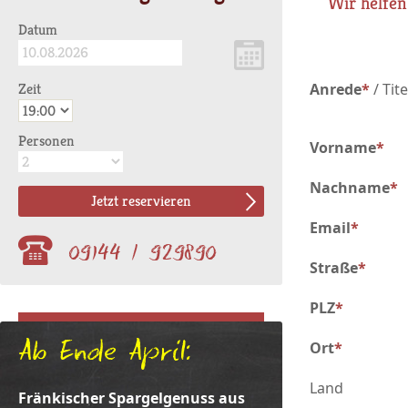
Wir helfen
Datum
Zeit
Anrede
*
/
Tite
Personen
Vorname
*
Nachname
*
Jetzt reservieren
Email
*
09144 / 929890
Straße
*
PLZ
*
Ab Ende April:
Ort
*
Land
Fränkischer Spargelgenuss aus